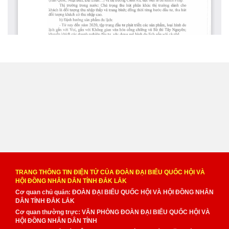
TRANG THÔNG TIN ĐIỆN TỬ CỦA ĐOÀN ĐẠI BIỂU QUỐC HỘI VÀ
HỘI ĐỒNG NHÂN DÂN TỈNH ĐẮK LẮK
Cơ quan chủ quản: ĐOÀN ĐẠI BIỂU QUỐC HỘI VÀ HỘI ĐỒNG NHÂN
DÂN TỈNH ĐẮK LẮK
Cơ quan thường trực: VĂN PHÒNG ĐOÀN ĐẠI BIỂU QUỐC HỘI VÀ
HỘI ĐỒNG NHÂN DÂN TỈNH