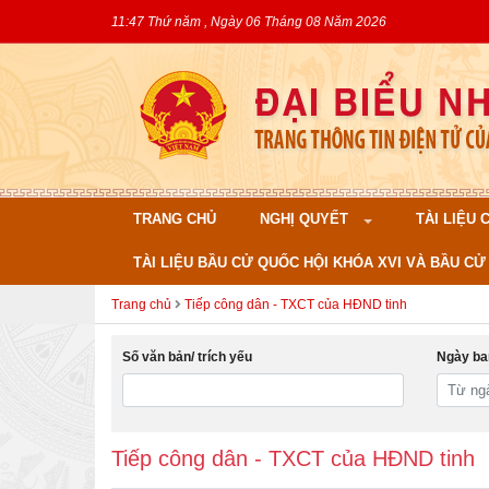
11:47 Thứ năm , Ngày 06 Tháng 08 Năm 2026
TRANG CHỦ
NGHỊ QUYẾT
TÀI LIỆU
TÀI LIỆU BẦU CỬ QUỐC HỘI KHÓA XVI VÀ BẦU CỬ 
Trang chủ
Tiếp công dân - TXCT của HĐND tinh
Số văn bản/ trích yếu
Ngày ba
Tiếp công dân - TXCT của HĐND tinh