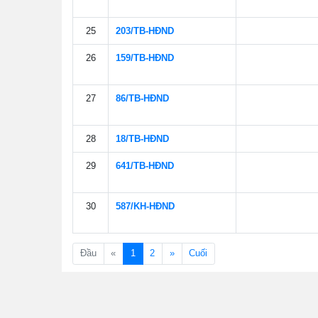
25
203/TB-HÐND
26
159/TB-HÐND
27
86/TB-HÐND
28
18/TB-HÐND
29
641/TB-HÐND
30
587/KH-HÐND
(current)
Đầu
«
1
2
»
Cuối