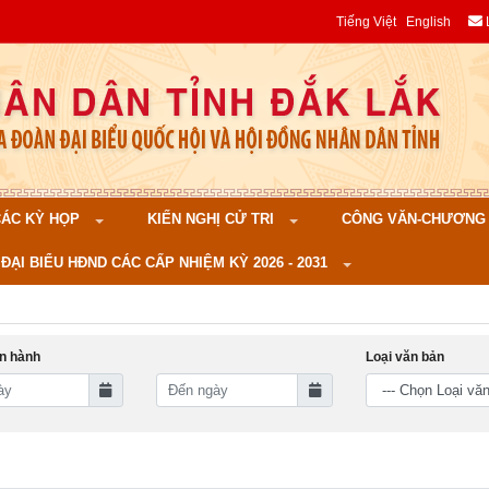
Tiếng Việt
English
 CÁC KỲ HỌP
KIẾN NGHỊ CỬ TRI
CÔNG VĂN-CHƯƠNG TR
ĐẠI BIỂU HĐND CÁC CẤP NHIỆM KỲ 2026 - 2031
n hành
Loại văn bản