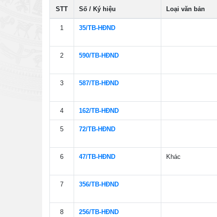
STT
Số / Ký hiệu
Loại văn bản
1
35/TB-HÐND
2
590/TB-HÐND
3
587/TB-HÐND
4
162/TB-HÐND
5
72/TB-HÐND
6
47/TB-HÐND
Khác
7
356/TB-HÐND
8
256/TB-HÐND