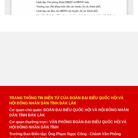
TRANG THÔNG TIN ĐIỆN TỬ CỦA ĐOÀN ĐẠI BIỂU QUỐC HỘI VÀ
HỘI ĐỒNG NHÂN DÂN TỈNH ĐẮK LẮK
Cơ quan chủ quản: ĐOÀN ĐẠI BIỂU QUỐC HỘI VÀ HỘI ĐỒNG NHÂN
DÂN TỈNH ĐẮK LẮK
Cơ quan thường trực: VĂN PHÒNG ĐOÀN ĐẠI BIỂU QUỐC HỘI VÀ
HỘI ĐỒNG NHÂN DÂN TỈNH
Trưởng Ban Biên tập: Ông Phạm Ngọc Công - Chánh Văn Phòng