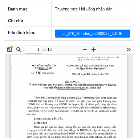
Danh mục
Thường trực Hội đồng nhân dân
Ghi chú
File đính kèm:
dl_376_kh-hdnd_09082022_1.PDF