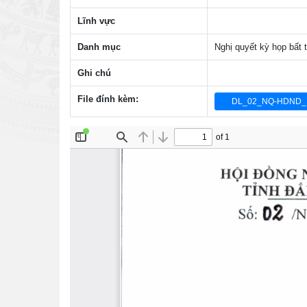
Lĩnh vực
Danh mục
Nghị quyết kỳ họp bấ
Ghi chú
File đính kèm:
DL_02_NQ-HDND_1