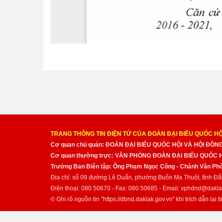
TRANG THÔNG TIN ĐIỆN TỬ CỦA ĐOÀN ĐẠI BIỂU QUỐC HỘ
Cơ quan chủ quản: ĐOÀN ĐẠI BIỂU QUỐC HỘI VÀ HỘI ĐỒ
Cơ quan thường trực: VĂN PHÒNG ĐOÀN ĐẠI BIỂU QUỐC
Trưởng Ban Biên tập: Ông Phạm Ngọc Công - Chánh Văn Pho
Địa chỉ: số 09 đường Lê Duẩn, phường Buôn Ma Thuột, tỉnh Đắ
Điện thoại: 080 50670 - Fax: 080 50685 - Email: vphdnd@dakla
© Ghi rõ nguồn tin "https://dbnd.daklak.gov.vn" khi trích dẫn lại ti