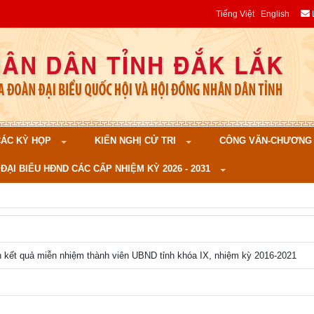
Tiếng Việt
English
 CÁC KỲ HỌP
KIẾN NGHỊ CỬ TRI
CÔNG VĂN-CHƯƠNG TR
ĐẠI BIỂU HĐND CÁC CẤP NHIỆM KỲ 2026 - 2031
n kết quả miễn nhiệm thành viên UBND tỉnh khóa IX, nhiệm kỳ 2016-2021