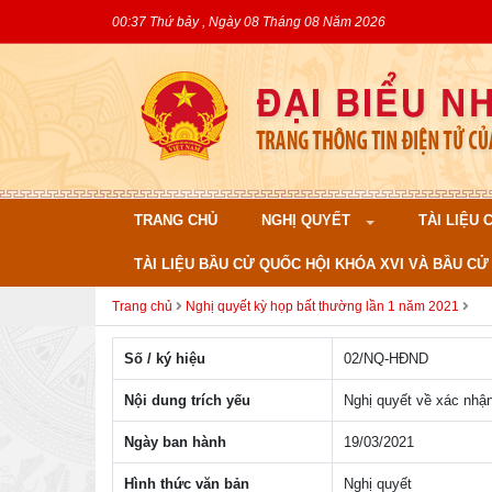
00:37 Thứ bảy , Ngày 08 Tháng 08 Năm 2026
TRANG CHỦ
NGHỊ QUYẾT
TÀI LIỆU
TÀI LIỆU BẦU CỬ QUỐC HỘI KHÓA XVI VÀ BẦU CỬ 
Trang chủ
Nghị quyết kỳ họp bất thường lần 1 năm 2021
Số / ký hiệu
02/NQ-HÐND
Nội dung trích yếu
Nghị quyết về xác nhậ
Ngày ban hành
19/03/2021
Hình thức văn bản
Nghị quyết