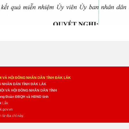
I VÀ HỘI ĐỒNG NHÂN DÂN TỈNH ĐẮK LẮK
NG NHÂN DÂN TỈNH ĐẮK LẮK
 HỘI VÀ HỘI ĐỒNG NHÂN DÂN TỈNH
̀ng Đoàn ĐBQH và HĐND tỉnh
k Lắk
k.gov.vn
n từ địa chỉ này.