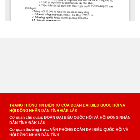
TRANG THÔNG TIN ĐIỆN TỬ CỦA ĐOÀN ĐẠI BIỂU QUỐC HỘI VÀ
HỘI ĐỒNG NHÂN DÂN TỈNH ĐẮK LẮK
Cơ quan chủ quản: ĐOÀN ĐẠI BIỂU QUỐC HỘI VÀ HỘI ĐỒNG NHÂN
DÂN TỈNH ĐẮK LẮK
Cơ quan thường trực: VĂN PHÒNG ĐOÀN ĐẠI BIỂU QUỐC HỘI VÀ
HỘI ĐỒNG NHÂN DÂN TỈNH