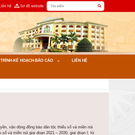
Liên hệ
Sơ đồ website
ÌNH-KẾ HOẠCH-BÁO CÁO
LIÊN HỆ
uyền, vận dộng đồng bào dân tộc thiểu số và miền núi
u số và miền núi giai đoạn 2021 – 2030, giai đoạn I: từ