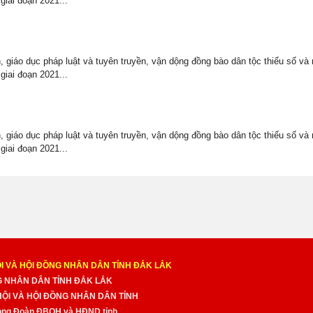
giai đoạn 2021...
 giáo dục pháp luật và tuyên truyền, vận dộng đồng bào dân tộc thiểu số và 
giai đoạn 2021...
 giáo dục pháp luật và tuyên truyền, vận dộng đồng bào dân tộc thiểu số và 
giai đoạn 2021...
I VÀ HỘI ĐỒNG NHÂN DÂN TỈNH ĐẮK LẮK
NG NHÂN DÂN TỈNH ĐẮK LẮK
 HỘI VÀ HỘI ĐỒNG NHÂN DÂN TỈNH
̀ng Đoàn ĐBQH và HĐND tỉnh