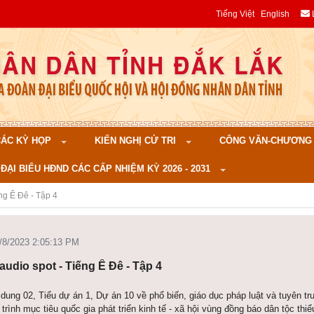
Tiếng Việt
English
 CÁC KỲ HỌP
KIẾN NGHỊ CỬ TRI
CÔNG VĂN-CHƯƠNG TR
ĐẠI BIỂU HĐND CÁC CẤP NHIỆM KỲ 2026 - 2031
ng Ê Đê - Tập 4
2/8/2023 2:05:13 PM
audio spot - Tiếng Ê Đê - Tập 4
dung 02, Tiểu dự án 1, Dự án 10 về phổ biến, giáo dục pháp luật và tuyên tr
rình mục tiêu quốc gia phát triển kinh tế - xã hội vùng đồng báo dân tộc thiể