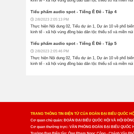
kinh tế - xã hội vùng đồng báo dân tộc thiểu số và miền núi 
Tiểu phẩm audio spot - Tiếng Ê Đê - Tập 4
2/8/2023 2:05:13 PM
Thực hiện Nội dung 02, Tiểu dự án 1, Dự án 10 về phổ biến,
kinh tế - xã hội vùng đồng báo dân tộc thiểu số và miền núi 
Tiểu phẩm audio spot - Tiếng Ê Đê - Tập 5
2/8/2023 2:05:46 PM
Thực hiện Nội dung 02, Tiểu dự án 1, Dự án 10 về phổ biến,
kinh tế - xã hội vùng đồng báo dân tộc thiểu số và miền núi 
TRANG THÔNG TIN ĐIỆN TỬ CỦA ĐOÀN ĐẠI BIỂU QUỐC HỘ
Cơ quan chủ quản: ĐOÀN ĐẠI BIỂU QUỐC HỘI VÀ HỘI ĐỒ
Cơ quan thường trực: VĂN PHÒNG ĐOÀN ĐẠI BIỂU QUỐC
Trưởng Ban Biên tập: Ông Phạm Ngọc Công - Chánh Văn Pho