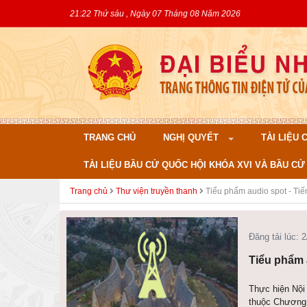
21:22 Thứ sáu , Ngày 07 Tháng 08 Năm 2026
TRANG CHỦ
NGHỊ QUYẾT
TÀI LIỆU
TÀI LIỆU BẦU CỬ QUỐC HỘI KHÓA XVI VÀ BẦU CỬ 
Trang chủ
Thư viện truyền thanh
Tiểu phẩm audio spot - Tiế
Đăng tải lúc: 
Tiểu phẩm 
Thực hiện Nội 
thuộc Chương t