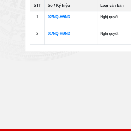
STT
Số / Ký hiệu
Loại văn bản
1
02/NQ-HÐND
Nghị quyết
2
01/NQ-HÐND
Nghị quyết