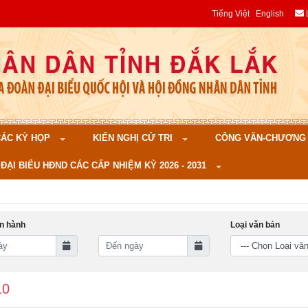
Tiếng Việt
English
 CÁC KỲ HỌP
KIẾN NGHỊ CỬ TRI
CÔNG VĂN-CHƯƠNG TR
ĐẠI BIỂU HĐND CÁC CẤP NHIỆM KỲ 2026 - 2031
n hành
Loại văn bản
10