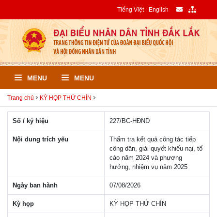
Tiếng Việt
English
MENU
MENU
Trang chủ
KỲ HỌP THỨ CHÍN
Số / ký hiệu
227/BC-HĐND
Nội dung trích yếu
Thẩm tra kết quả công tác tiếp
công dân, giải quyết khiếu nại, tố
cáo năm 2024 và phương
hướng, nhiệm vụ năm 2025
Ngày ban hành
07/08/2026
Kỳ họp
KỲ HỌP THỨ CHÍN