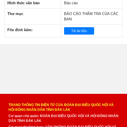
Hình thức văn bản
Báo cáo
Thư mục
BÁO CÁO THẨM TRA CỦA CÁC
BAN
File đính kèm:
Tải tài liệu
TRANG THÔNG TIN ĐIỆN TỬ CỦA ĐOÀN ĐẠI BIỂU QUỐC HỘI VÀ
HỘI ĐỒNG NHÂN DÂN TỈNH ĐẮK LẮK
Cơ quan chủ quản: ĐOÀN ĐẠI BIỂU QUỐC HỘI VÀ HỘI ĐỒNG NHÂN
DÂN TỈNH ĐẮK LẮK
Cơ quan thường trực: VĂN PHÒNG ĐOÀN ĐẠI BIỂU QUỐC HỘI VÀ