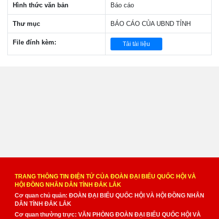
Hình thức văn bản
Báo cáo
Thư mục
BÁO CÁO CỦA UBND TỈNH
File đính kèm:
Tải tài liệu
TRANG THÔNG TIN ĐIỆN TỬ CỦA ĐOÀN ĐẠI BIỂU QUỐC HỘI VÀ
HỘI ĐỒNG NHÂN DÂN TỈNH ĐẮK LẮK
Cơ quan chủ quản: ĐOÀN ĐẠI BIỂU QUỐC HỘI VÀ HỘI ĐỒNG NHÂN
DÂN TỈNH ĐẮK LẮK
Cơ quan thường trực: VĂN PHÒNG ĐOÀN ĐẠI BIỂU QUỐC HỘI VÀ