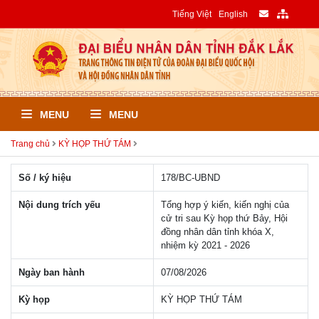
Tiếng Việt
English
MENU
MENU
Trang chủ
KỲ HỌP THỨ TÁM
Số / ký hiệu
178/BC-UBND
Nội dung trích yếu
Tổng hợp ý kiến, kiến nghị của
cử tri sau Kỳ họp thứ Bảy, Hội
đồng nhân dân tỉnh khóa X,
nhiệm kỳ 2021 - 2026
Ngày ban hành
07/08/2026
Kỳ họp
KỲ HỌP THỨ TÁM