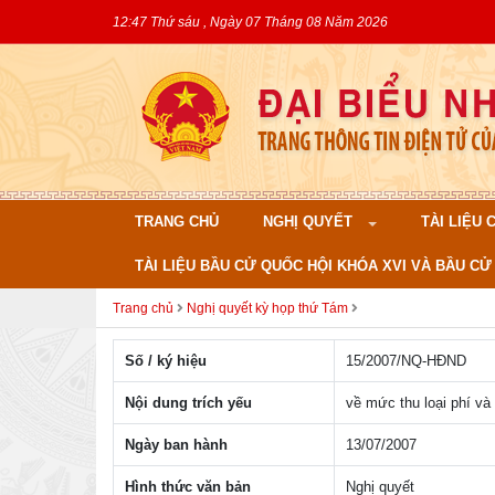
12:47 Thứ sáu , Ngày 07 Tháng 08 Năm 2026
TRANG CHỦ
NGHỊ QUYẾT
TÀI LIỆU
TÀI LIỆU BẦU CỬ QUỐC HỘI KHÓA XVI VÀ BẦU CỬ 
Trang chủ
Nghị quyết kỳ họp thứ Tám
Số / ký hiệu
15/2007/NQ-HÐND
Nội dung trích yếu
về mức thu loại phí và 
Ngày ban hành
13/07/2007
Hình thức văn bản
Nghị quyết