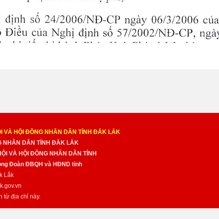
I VÀ HỘI ĐỒNG NHÂN DÂN TỈNH ĐẮK LẮK
NG NHÂN DÂN TỈNH ĐẮK LẮK
 HỘI VÀ HỘI ĐỒNG NHÂN DÂN TỈNH
̀ng Đoàn ĐBQH và HĐND tỉnh
k Lắk
k.gov.vn
n từ địa chỉ này.