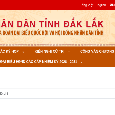
Tiếng Việt
English
 CÁC KỲ HỌP
KIẾN NGHỊ CỬ TRI
CÔNG VĂN-CHƯƠNG TR
ĐẠI BIỂU HĐND CÁC CẤP NHIỆM KỲ 2026 - 2031
lệ phí