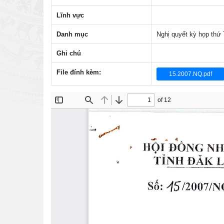
Lĩnh vực
Danh mục
Nghị quyết kỳ họp th
Ghi chú
File đính kèm:
15.2007.NQ.pdf