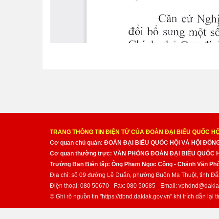
TRANG THÔNG TIN ĐIỆN TỬ CỦA ĐOÀN ĐẠI BIỂU QUỐC HỘ
Cơ quan chủ quản: ĐOÀN ĐẠI BIỂU QUỐC HỘI VÀ HỘI ĐỒ
Cơ quan thường trực: VĂN PHÒNG ĐOÀN ĐẠI BIỂU QUỐC
Trưởng Ban Biên tập: Ông Phạm Ngọc Công - Chánh Văn Pho
Địa chỉ: số 09 đường Lê Duẩn, phường Buôn Ma Thuột, tỉnh Đắ
Điện thoại: 080 50670 - Fax: 080 50685 - Email: vphdnd@dakla
© Ghi rõ nguồn tin "https://dbnd.daklak.gov.vn" khi trích dẫn lại ti