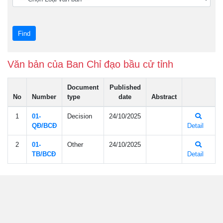
Văn bản của Ban Chỉ đạo bầu cử tỉnh
Document
Published
No
Number
type
date
Abstract
1
01-
Decision
24/10/2025
QÐ/BCÐ
Detail
2
01-
Other
24/10/2025
TB/BCÐ
Detail