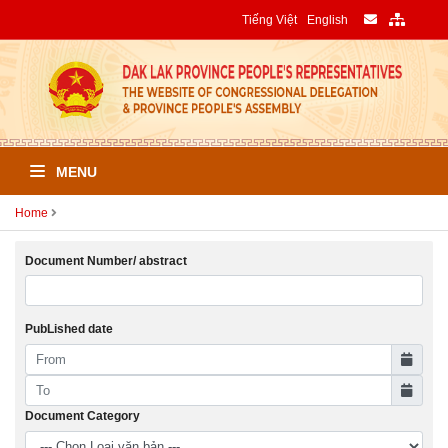
Tiếng Việt
English
MENU
Home
Document Number/ abstract
PubLished date
Document Category