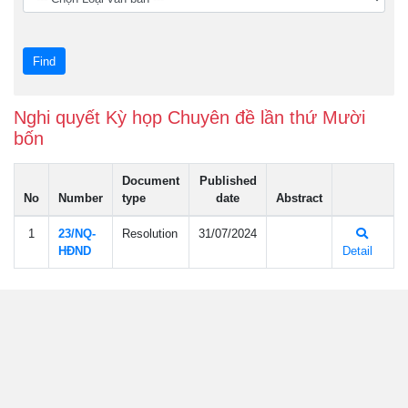
Nghi quyết Kỳ họp Chuyên đề lần thứ Mười
bốn
Document
Published
No
Number
type
date
Abstract
1
23/NQ-
Resolution
31/07/2024
HÐND
Detail