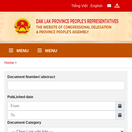
Tiếng Việt
English
MENU
MENU
Home
Document Number/ abstract
PubLished date
Document Category