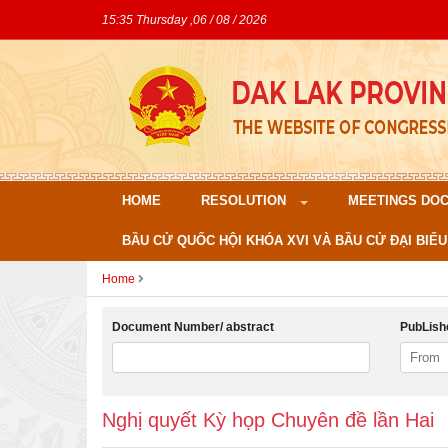
15:35 Thursday ,06 / 08 / 2026
HOME
RESOLUTION
MEETINGS DO
BẦU CỬ QUỐC HỘI KHÓA XVI VÀ BẦU CỬ ĐẠI BIỂU
Home
Document Number/ abstract
PubLish
Nghị quyết Kỳ họp Chuyên đề lần Hai