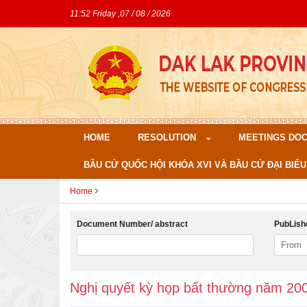
11:52 Friday ,07 / 08 / 2026
HOME
RESOLUTION
MEETINGS DO
BẦU CỬ QUỐC HỘI KHÓA XVI VÀ BẦU CỬ ĐẠI BIỂU
Home
Document Number/ abstract
PubLish
Nghị quyết kỳ họp bất thường năm 20