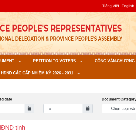
Tiếng Việt
English
CUMENT
PETITION TO VOTERS
CÔNG VĂN-CHƯƠNG TR
 HĐND CÁC CẤP NHIỆM KỲ 2026 - 2031
ed date
Document Categor
a HĐND tinh