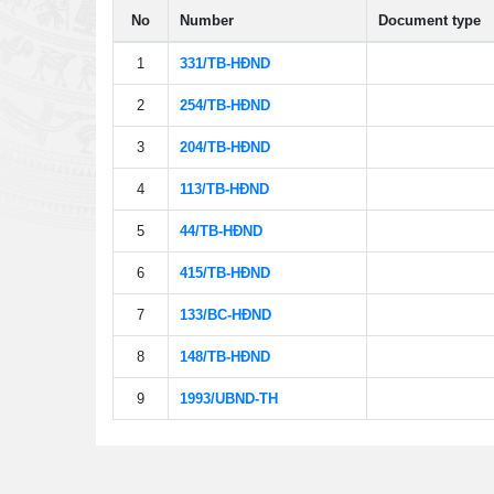
No
Number
Document type
1
331/TB-HÐND
2
254/TB-HÐND
3
204/TB-HÐND
4
113/TB-HÐND
5
44/TB-HÐND
6
415/TB-HÐND
7
133/BC-HÐND
8
148/TB-HÐND
9
1993/UBND-TH