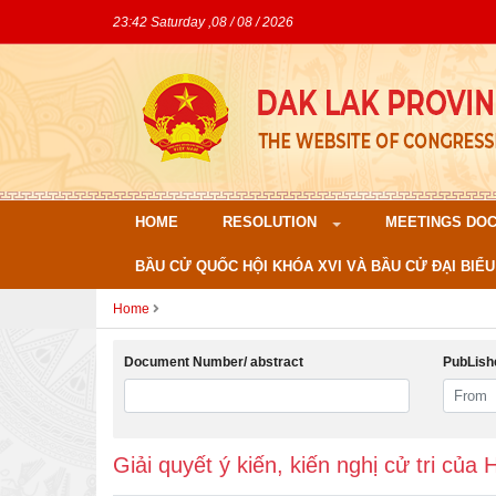
23:42 Saturday ,08 / 08 / 2026
HOME
RESOLUTION
MEETINGS DO
BẦU CỬ QUỐC HỘI KHÓA XVI VÀ BẦU CỬ ĐẠI BIỂU
Home
Document Number/ abstract
PubLish
Giải quyết ý kiến, kiến nghị cử tri củ