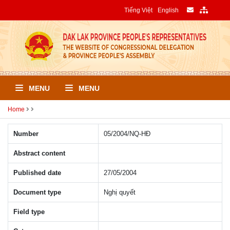
Tiếng Việt
English
MENU
MENU
Home
Number
05/2004/NQ-HÐ
Abstract content
Published date
27/05/2004
Document type
Nghị quyết
Field type