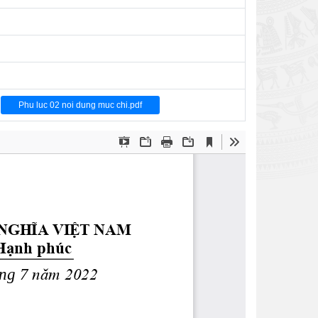
Phu luc 02 noi dung muc chi.pdf