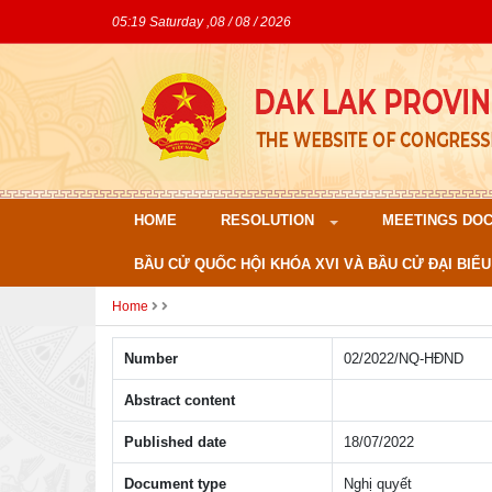
05:19 Saturday ,08 / 08 / 2026
HOME
RESOLUTION
MEETINGS DO
BẦU CỬ QUỐC HỘI KHÓA XVI VÀ BẦU CỬ ĐẠI BIỂU
Home
Number
02/2022/NQ-HÐND
Abstract content
Published date
18/07/2022
Document type
Nghị quyết