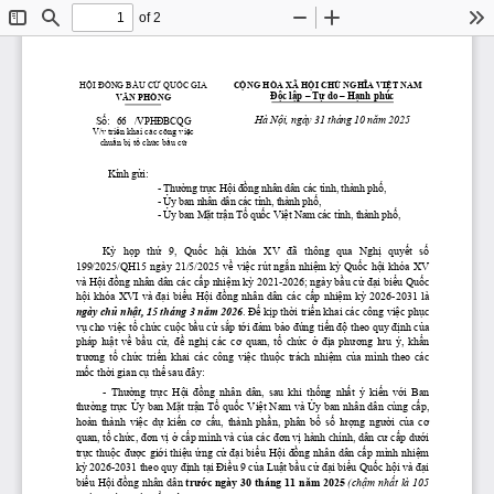
of 2
Toggle
Find
Zoom
Zoom
To
Sidebar
Out
In
HỘI
ĐỒNG
BẦU
CỬ
QUỐC
 GIA
CỘNG
 HÒA XÃ 
HỘI
CHỦ
NGHĨA
VIỆT
 NAM
Độc
lập
 – 
Tự
 do – 
Hạnh
 phúc
VĂN
 PHÒNG
Hà 
Nội,
 ngày 31 tháng 10 
năm
 2025
Số:
/VPHĐBCQG
V/v 
triển
 khai các công 
việc
chuẩn
bị
tổ
chức
bầu
cử
Kính 
gửi:
- 
Thường
trực
Hội
đồng
 nhân dân các 
tỉnh,
 thành 
phố,
- 
Ủy
 ban nhân dân các 
tỉnh,
 thành 
phố,
- 
Ủy
 ban 
Mặt
trận
Tổ
quốc
Việt
 Nam các 
tỉnh,
 thành 
phố,
K
ỳ
   h
ọ
p   th
ứ
   9,   Qu
ố
c   h
ộ
i   khóa   XV 
 đ
ã   thông   qua   Ngh
ị
   quy
ế
t   s
ố
199/2025/QH15 ngày 21/5/2025 
về
việc
 rút 
ngắn
nhiệm
kỳ
Quốc
hội
 khóa XV 
và 
Hội
đồng
 nhân dân các 
cấp
nhiệm
kỳ
 2021-2026; ngày 
bầu
cử
đại
biểu
Quốc
hội
  khóa  XVI  và 
đại
biểu
Hội
đồng
  nhân  dân  các 
cấp
nhiệm
kỳ
  2026-2031  là 
ngày 
chủ
nhật,
 15 tháng 3 
năm
 2026
. 
Để
kịp
thời
triển
 khai các công 
việc
phục
vụ
 cho 
việc
tổ
chức
cuộc
bầu
cử
sắp
tới
đảm
bảo
đúng
tiến
độ
 theo quy 
định
của
pháp 
luật
về
bầu
cử,
đề
nghị
  các 
cơ
  quan, 
tổ
chức
ở
địa
phương
lưu
  ý, 
khẩn
trương
tổ
chức
triển
  khai  các  công 
việc
thuộc
  trách 
nhiệm
của
  mình  theo  các 
mốc
thời
 gian 
cụ
thể
 sau 
đây:
- 
 Thường
 trực
 Hội
 đồng
  nhân  dân,  sau  khi 
 thống
 nhất
  ý 
 kiến
 với
  Ban 
thường
trực
Ủy
 ban 
Mặt
trận
Tổ
quốc
Việt
 Nam và 
Ủy
 ban nhân dân cùng 
cấp,
hoàn  thành 
việc
dự
kiến
cơ
cấu,
  thành 
 phần,
  phân 
 bổ
số
lượng
người
của
cơ
quan, 
tổ
chức,
đơn
vị
ở
cấp
 mình và 
của
 các 
đơn
vị
 hành chính, dân 
cư
cấp
dưới
trực
thuộc
được
giới
thiệu
ứng
cử
đại
biểu
Hội
đồng
 nhân dân 
cấp
 mình 
nhiệm
kỳ
 2026-2031 theo quy 
định
tại
Điều
 9 
của
Luật
bầu
cử
đại
biểu
Quốc
hội
 và 
đại
biểu
Hội
đồng
 nhân dân 
trước
 ngày 30 tháng 11 
năm
 2025 
(chậm
nhất
 là 105 