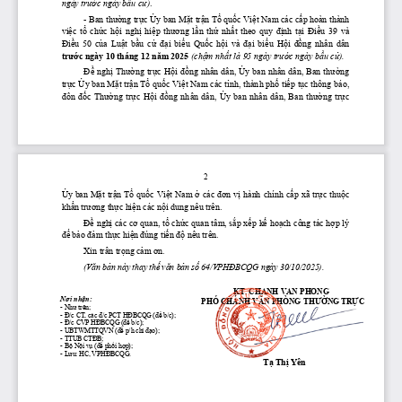
ngày 
trước
 ngày 
bầu
cử)
.
- Ban 
thường
trực
Ủy
 ban 
Mặt
trận
Tổ
quốc
Việt
 Nam các 
cấp
 hoàn thành 
việc
tổ
chức
hội
nghị
hiệp
thương
lần
thứ
nhất
  theo  quy 
định
tại
Điều
  39  và 
Điều
  50 
 của
 Luật
 bầu
 cử
 đại
 biểu
 Quốc
 hội
  và 
 đại
 biểu
 Hội
 đồng
  nhân  dân 
trước
 ngày 10 tháng 12 
năm
 2025 
(chậm
nhất
 là 95 ngày 
trước
 ngày 
bầu
cử).
Đề
 ngh
ị
 Th
ườ
ng tr
ự
c H
ộ
i 
đồ
ng nhân dân, 
Ủ
y ban nhân dân, Ban th
ườ
ng 
tr
ự
c 
Ủ
y ban M
ặ
t tr
ậ
n T
ổ
 qu
ố
c Vi
ệ
t Nam các t
ỉ
nh, thành ph
ố
 ti
ế
p t
ụ
c thông báo, 
đ
ôn 
đố
c  Th
ườ
ng  tr
ự
c  H
ộ
i 
đồ
ng  nhân  dân, 
Ủ
y  ban  nhân  dân,  Ban  th
ườ
ng  tr
ự
c 
2
Ủ
y ban 
Mặt
trận
Tổ
quốc
Việt
 Nam 
ở
 các 
đơn
vị
 hành chính 
cấp
 xã 
trực
thuộc
khẩn
trương
thực
hiện
 các 
nội
 dung nêu trên.
Đề
nghị
 các 
cơ
 quan, 
tổ
chức
 quan tâm, 
sắp
xếp
kế
hoạch
 công tác 
hợp
 lý 
để
bảo
đảm
thực
hiện
đúng
tiến
độ
 nêu trên. 
Xin trân 
trọng
cảm
ơn.
(Văn
bản
 này thay 
thế
văn
bản
số
64/VPHĐBCQG
 ngày 30/10/2025).
KT. CHÁNH 
VĂN
 PHÒNG
Nơi
nhận:
PHÓ CHÁNH 
VĂN
 PHÒNG 
THƯỜNG
TRỰC
- 
Như
 trên;
- 
Đ/c
 CT, các 
đ/c
 PCT 
HĐBCQG
(để
 b/c);
- 
Đ/c
 CVP 
HĐBCQG
(để
 b/c);
- UBTWMTTQVN 
(để
 p/h 
chỉ
đạo);
- TTUB 
CTĐB;
- 
Bộ
Nội
vụ
(để
phối
hợp);
- 
Lưu:
 HC, 
VPHĐBCQG.
Tạ
Thị
 Yên