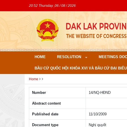
20:52 Thursday ,06 / 08 / 2026
HOME
RESOLUTION
MEETINGS DO
BẦU CỬ QUỐC HỘI KHÓA XVI VÀ BẦU CỬ ĐẠI BIỂU
Home
Number
14/NQ-HÐND
Abstract content
Published date
11/10/2009
Document type
Nghị quyết