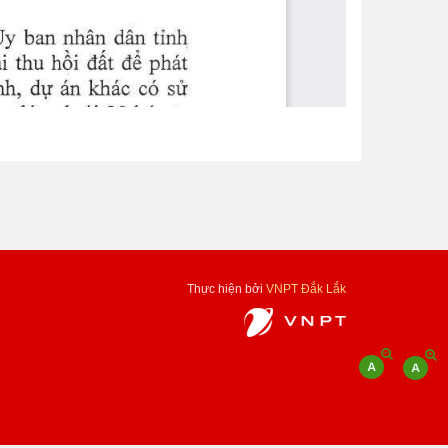
Thực hiện bởi
VNPT Đắk Lắk