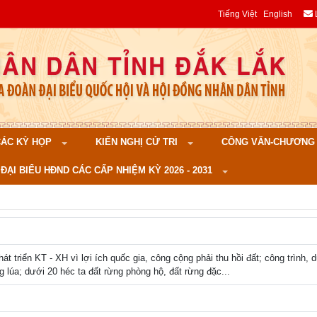
Tiếng Việt
English
 CÁC KỲ HỌP
KIẾN NGHỊ CỬ TRI
CÔNG VĂN-CHƯƠNG TR
ĐẠI BIỂU HĐND CÁC CẤP NHIỆM KỲ 2026 - 2031
t triển KT - XH vì lợi ích quốc gia, công cộng phải thu hồi đất; công trình
g lúa; dưới 20 héc ta đất rừng phòng hộ, đất rừng đặc...