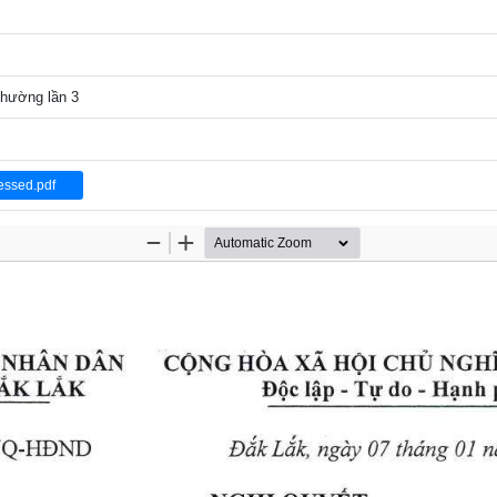
thường lần 3
ssed.pdf