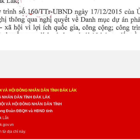
I VÀ HỘI ĐỒNG NHÂN DÂN TỈNH ĐẮK LẮK
NG NHÂN DÂN TỈNH ĐẮK LẮK
 HỘI VÀ HỘI ĐỒNG NHÂN DÂN TỈNH
̀ng Đoàn ĐBQH và HĐND tỉnh
k Lắk
k.gov.vn
n từ địa chỉ này.