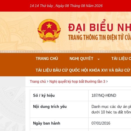
14:14 Thứ bảy , Ngày 08 Tháng 08 Năm 2026
TRANG CHỦ
NGHỊ QUYẾT
TÀI LIỆU
TÀI LIỆU BẦU CỬ QUỐC HỘI KHÓA XVI VÀ BẦU CỬ 
Trang chủ
Nghị quyết kỳ họp bất thường lần 3
Số / ký hiệu
187/NQ-HÐND
Nội dung trích yếu
Danh mục các dự án phá
dưới 10 héc ta đất trồn
Ngày ban hành
07/01/2016