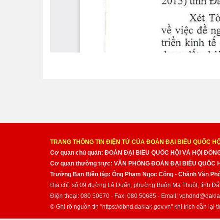
TRANG THÔNG TIN ĐIỆN TỬ CỦA ĐOÀN ĐẠI BIỂU QUỐC HỘ
Cơ quan chủ quản: ĐOÀN ĐẠI BIỂU QUỐC HỘI VÀ HỘI ĐỒ
Cơ quan thường trực: VĂN PHÒNG ĐOÀN ĐẠI BIỂU QUỐC
Trưởng Ban Biên tập: Ông Phạm Ngọc Công - Chánh Văn Pho
Địa chỉ: số 09 đường Lê Duẩn, phường Buôn Ma Thuột, tỉnh Đắ
Điện thoại: 080 50670 - Fax: 080 50685 - Email: vphdnd@dakla
© Ghi rõ nguồn tin "https://dbnd.daklak.gov.vn" khi trích dẫn lại ti