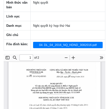
Hình thức văn
Nghị quyết
bản
Lĩnh vực
Danh mục
Nghị quyết kỳ họp thứ Hai
Ghi chú
File đính kèm:
04. DL_04_2016_NQ_HDND_3082016.pdf