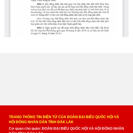
TRANG THÔNG TIN ĐIỆN TỬ CỦA ĐOÀN ĐẠI BIỂU QUỐC HỘI VÀ
HỘI ĐỒNG NHÂN DÂN TỈNH ĐẮK LẮK
Cơ quan chủ quản: ĐOÀN ĐẠI BIỂU QUỐC HỘI VÀ HỘI ĐỒNG NHÂN