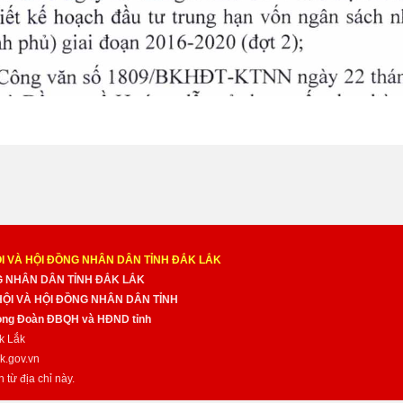
I VÀ HỘI ĐỒNG NHÂN DÂN TỈNH ĐẮK LẮK
NG NHÂN DÂN TỈNH ĐẮK LẮK
 HỘI VÀ HỘI ĐỒNG NHÂN DÂN TỈNH
̀ng Đoàn ĐBQH và HĐND tỉnh
k Lắk
k.gov.vn
n từ địa chỉ này.