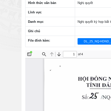
Hình thức văn bản
Nghị quyết
Lĩnh vực
Danh mục
Nghị quyết kỳ họp bất 
Ghi chú
File đính kèm:
DL_25_NQ-HDND_