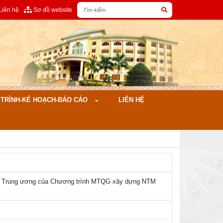
Liên hệ
Sơ đồ website
ÌNH-KẾ HOẠCH-BÁO CÁO
LIÊN HỆ
ách Trung ương của Chương trình MTQG xây dựng NTM