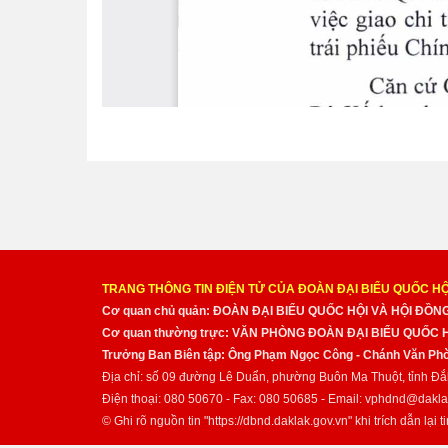
TRANG THÔNG TIN ĐIỆN TỬ CỦA ĐOÀN ĐẠI BIỂU QUỐC HỘ
Cơ quan chủ quản: ĐOÀN ĐẠI BIỂU QUỐC HỘI VÀ HỘI ĐỒ
Cơ quan thường trực: VĂN PHÒNG ĐOÀN ĐẠI BIỂU QUỐC
Trưởng Ban Biên tập: Ông Phạm Ngọc Công - Chánh Văn Pho
Địa chỉ: số 09 đường Lê Duẩn, phường Buôn Ma Thuột, tỉnh Đắ
Điện thoại: 080 50670 - Fax: 080 50685 - Email: vphdnd@dakla
© Ghi rõ nguồn tin "https://dbnd.daklak.gov.vn" khi trích dẫn lại ti