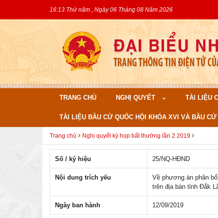
16:13 Thứ năm , Ngày 06 Tháng 08 Năm 2026
TRANG CHỦ
NGHỊ QUYẾT
TÀI LIỆU
TÀI LIỆU BẦU CỬ QUỐC HỘI KHÓA XVI VÀ BẦU CỬ 
Trang chủ
Nghị quyết kỳ họp bất thường lần 2 2019
Số / ký hiệu
25/NQ-HÐND
Nội dung trích yếu
Về phương án phân bổ
trên địa bàn tỉnh Đắk L
Ngày ban hành
12/09/2019