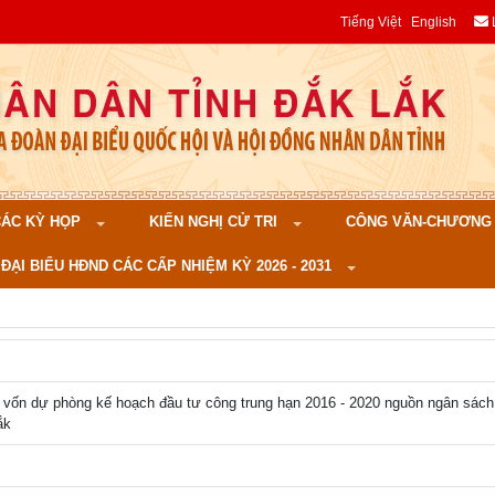
Tiếng Việt
English
 CÁC KỲ HỌP
KIẾN NGHỊ CỬ TRI
CÔNG VĂN-CHƯƠNG TR
ĐẠI BIỂU HĐND CÁC CẤP NHIỆM KỲ 2026 - 2031
 vốn dự phòng kế hoạch đầu tư công trung hạn 2016 - 2020 nguồn ngân s
ắk