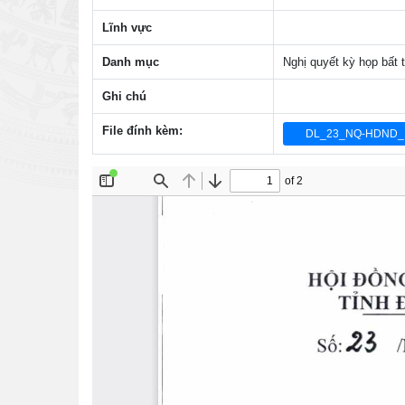
Lĩnh vực
Danh mục
Nghị quyết kỳ họp bất 
Ghi chú
File đính kèm:
DL_23_NQ-HDND_