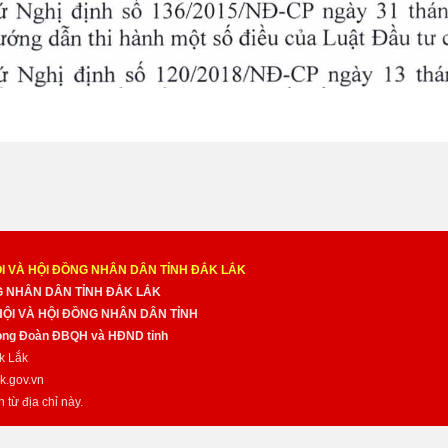
I VÀ HỘI ĐỒNG NHÂN DÂN TỈNH ĐẮK LẮK
NG NHÂN DÂN TỈNH ĐẮK LẮK
 HỘI VÀ HỘI ĐỒNG NHÂN DÂN TỈNH
̀ng Đoàn ĐBQH và HĐND tỉnh
k Lắk
k.gov.vn
n từ địa chỉ này.