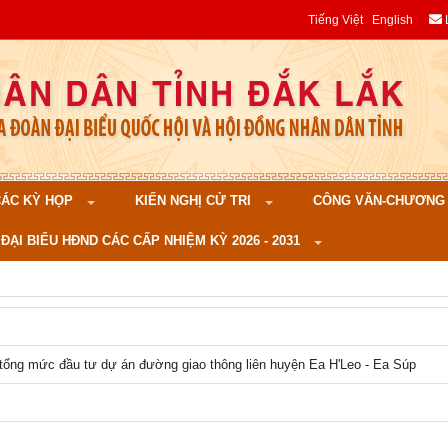
Tiếng Việt
English
 CÁC KỲ HỌP
KIẾN NGHỊ CỬ TRI
CÔNG VĂN-CHƯƠNG TR
ĐẠI BIỂU HĐND CÁC CẤP NHIỆM KỲ 2026 - 2031
 tổng mức đầu tư dự án đường giao thông liên huyện Ea H'Leo - Ea Súp