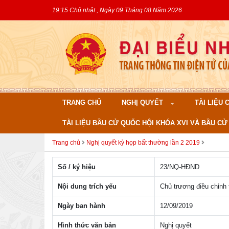
19:15 Chủ nhật , Ngày 09 Tháng 08 Năm 2026
TRANG CHỦ
NGHỊ QUYẾT
TÀI LIỆU
TÀI LIỆU BẦU CỬ QUỐC HỘI KHÓA XVI VÀ BẦU CỬ 
Trang chủ
Nghị quyết kỳ họp bất thường lần 2 2019
Số / ký hiệu
23/NQ-HÐND
Nội dung trích yếu
Chủ trương điều chỉnh
Ngày ban hành
12/09/2019
Hình thức văn bản
Nghị quyết