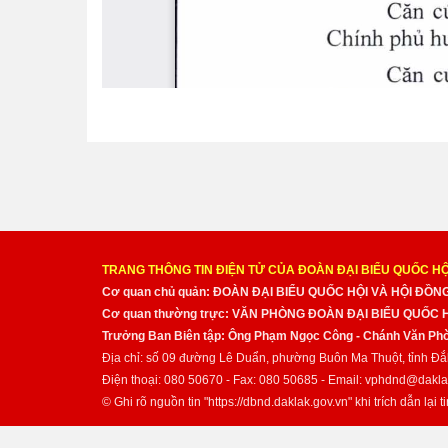
TRANG THÔNG TIN ĐIỆN TỬ CỦA ĐOÀN ĐẠI BIỂU QUỐC HỘ
Cơ quan chủ quản: ĐOÀN ĐẠI BIỂU QUỐC HỘI VÀ HỘI ĐỒ
Cơ quan thường trực: VĂN PHÒNG ĐOÀN ĐẠI BIỂU QUỐC
Trưởng Ban Biên tập: Ông Phạm Ngọc Công - Chánh Văn Pho
Địa chỉ: số 09 đường Lê Duẩn, phường Buôn Ma Thuột, tỉnh Đắ
Điện thoại: 080 50670 - Fax: 080 50685 - Email: vphdnd@dakla
© Ghi rõ nguồn tin "https://dbnd.daklak.gov.vn" khi trích dẫn lại ti