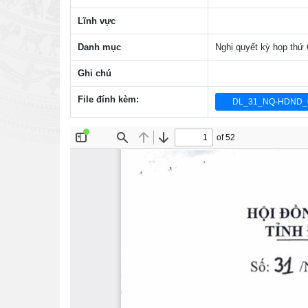
Lĩnh vực
Danh mục
Nghị quyết kỳ họp thứ
Ghi chú
File đính kèm:
DL_31_NQ-HDND_