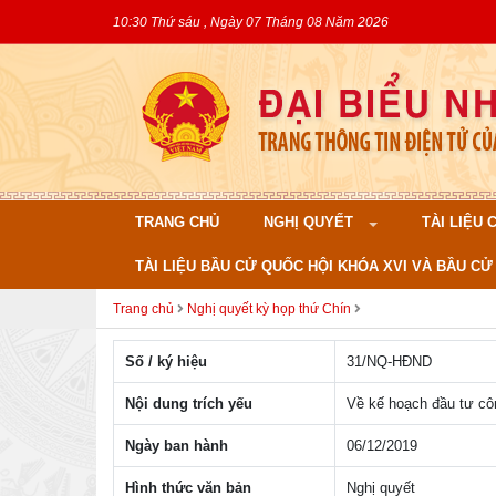
10:30 Thứ sáu , Ngày 07 Tháng 08 Năm 2026
TRANG CHỦ
NGHỊ QUYẾT
TÀI LIỆU
TÀI LIỆU BẦU CỬ QUỐC HỘI KHÓA XVI VÀ BẦU CỬ 
Trang chủ
Nghị quyết kỳ họp thứ Chín
Số / ký hiệu
31/NQ-HÐND
Nội dung trích yếu
Về kế hoạch đầu tư c
Ngày ban hành
06/12/2019
Hình thức văn bản
Nghị quyết