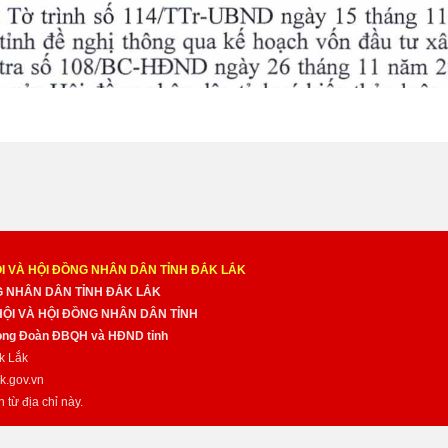
I VÀ HỘI ĐỒNG NHÂN DÂN TỈNH ĐẮK LẮK
NG NHÂN DÂN TỈNH ĐẮK LẮK
 HỘI VÀ HỘI ĐỒNG NHÂN DÂN TỈNH
̀ng Đoàn ĐBQH và HĐND tỉnh
k Lắk
k.gov.vn
n từ địa chỉ này.