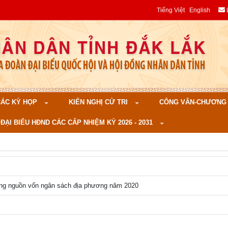
Tiếng Việt
English
 CÁC KỲ HỌP
KIẾN NGHỊ CỬ TRI
CÔNG VĂN-CHƯƠNG TR
ĐẠI BIỂU HĐND CÁC CẤP NHIỆM KỲ 2026 - 2031
ông nguồn vốn ngân sách địa phương năm 2020