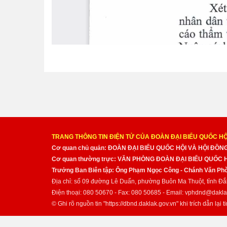
TRANG THÔNG TIN ĐIỆN TỬ CỦA ĐOÀN ĐẠI BIỂU QUỐC HỘ
Cơ quan chủ quản: ĐOÀN ĐẠI BIỂU QUỐC HỘI VÀ HỘI ĐỒ
Cơ quan thường trực: VĂN PHÒNG ĐOÀN ĐẠI BIỂU QUỐC
Trưởng Ban Biên tập: Ông Phạm Ngọc Công - Chánh Văn Pho
Địa chỉ: số 09 đường Lê Duẩn, phường Buôn Ma Thuột, tỉnh Đắ
Điện thoại: 080 50670 - Fax: 080 50685 - Email: vphdnd@dakla
© Ghi rõ nguồn tin "https://dbnd.daklak.gov.vn" khi trích dẫn lại ti