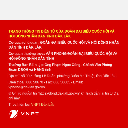
TRANG THÔNG TIN ĐIỆN TỬ CỦA ĐOÀN ĐẠI BIỂU QUỐC HỘI VÀ
HỘI ĐỒNG NHÂN DÂN TỈNH ĐẮK LẮK
Cơ quan chủ quản: ĐOÀN ĐẠI BIỂU QUỐC HỘI VÀ HỘI ĐỒNG NHÂN
DÂN TỈNH ĐẮK LẮK
Cơ quan thường trực: VĂN PHÒNG ĐOÀN ĐẠI BIỂU QUỐC HỘI VÀ
HỘI ĐỒNG NHÂN DÂN TỈNH
Trưởng Ban Biên tập: Ông Phạm Ngọc Công - Chánh Văn Phòng
Đoàn ĐBQH và HĐND tỉnh
Địa chỉ: số 09 đường Lê Duẩn, phường Buôn Ma Thuột, tỉnh Đắk Lắk
Điện thoại: 080 50670 - Fax: 080 50685 - Email:
vphdnd@daklak.gov.vn
© Ghi rõ nguồn tin "https://dbnd.daklak.gov.vn" khi trích dẫn lại tin từ địa
chỉ này.
Thực hiện bởi
VNPT Đắk Lắk