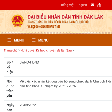
Tiếng Việt
English
MENU
MENU
Trang chủ
Nghi quyết Kỳ họp chuyên đề lần Sáu
Số /
37/NQ-HÐND
ký
hiệu
Nội
Về việc xác nhận kết quả bầu bổ sung chức danh Chủ tịch Hội
dung
dân tỉnh khóa X, nhiệm kỳ 2021 - 2026
trích
yếu
Ngày
23/09/2022
ban