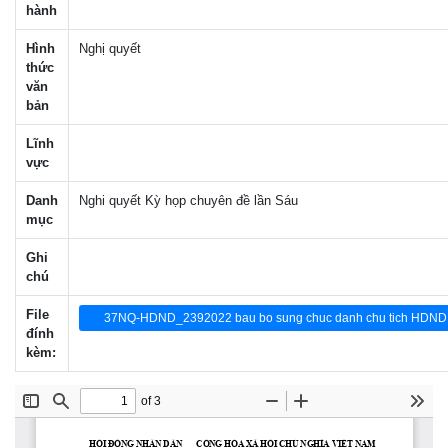
hành
Hình
Nghị quyết
thức
văn
bản
Lĩnh
vực
Danh
Nghi quyết Kỳ họp chuyên đề lần Sáu
mục
Ghi
chú
File
37NQ-HDND_2392022 bau bo sung chuc danh chu tich HDND t
đính
kèm: