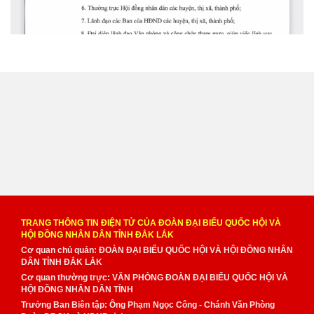
TRANG THÔNG TIN ĐIỆN TỬ CỦA ĐOÀN ĐẠI BIỂU QUỐC HỘI VÀ
HỘI ĐỒNG NHÂN DÂN TỈNH ĐẮK LẮK
Cơ quan chủ quản: ĐOÀN ĐẠI BIỂU QUỐC HỘI VÀ HỘI ĐỒNG NHÂN
DÂN TỈNH ĐẮK LẮK
Cơ quan thường trực: VĂN PHÒNG ĐOÀN ĐẠI BIỂU QUỐC HỘI VÀ
HỘI ĐỒNG NHÂN DÂN TỈNH
Trưởng Ban Biên tập: Ông Phạm Ngọc Công - Chánh Văn Phòng