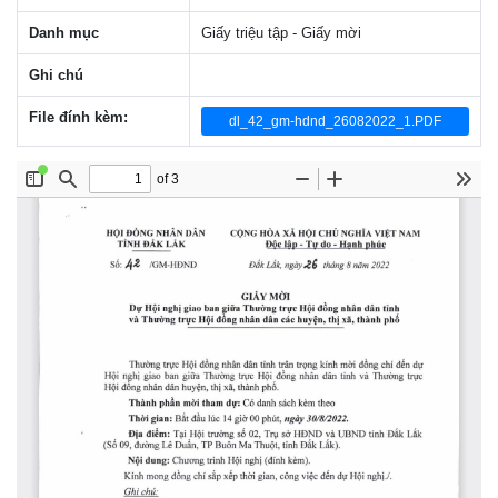
Danh mục
Giấy triệu tập - Giấy mời
Ghi chú
File đính kèm:
dl_42_gm-hdnd_26082022_1.PDF