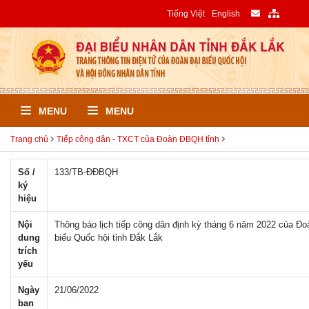
Tiếng Việt
English
MENU
MENU
Trang chủ
Tiếp công dân - TXCT của Đoàn ĐBQH tỉnh
Số /
133/TB-ÐÐBQH
ký
hiệu
Nội
Thông báo lịch tiếp công dân định kỳ tháng 6 năm 2022 của Đo
dung
biểu Quốc hội tỉnh Đắk Lắk
trích
yếu
Ngày
21/06/2022
ban