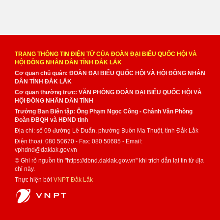
TRANG THÔNG TIN ĐIỆN TỬ CỦA ĐOÀN ĐẠI BIỂU QUỐC HỘI VÀ
HỘI ĐỒNG NHÂN DÂN TỈNH ĐẮK LẮK
Cơ quan chủ quản: ĐOÀN ĐẠI BIỂU QUỐC HỘI VÀ HỘI ĐỒNG NHÂN
DÂN TỈNH ĐẮK LẮK
Cơ quan thường trực: VĂN PHÒNG ĐOÀN ĐẠI BIỂU QUỐC HỘI VÀ
HỘI ĐỒNG NHÂN DÂN TỈNH
Trưởng Ban Biên tập: Ông Phạm Ngọc Công - Chánh Văn Phòng
Đoàn ĐBQH và HĐND tỉnh
Địa chỉ: số 09 đường Lê Duẩn, phường Buôn Ma Thuột, tỉnh Đắk Lắk
Điện thoại: 080 50670 - Fax: 080 50685 - Email:
vphdnd@daklak.gov.vn
© Ghi rõ nguồn tin "https://dbnd.daklak.gov.vn" khi trích dẫn lại tin từ địa
chỉ này.
Thực hiện bởi
VNPT Đắk Lắk