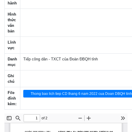
hành
Hình
thức
văn
bản
Lĩnh
vực
Danh
Tiếp công dân - TXCT của Đoàn ĐBQH tỉnh
mục
Ghi
chú
File
Thong bao lich tiep CD thang 6 nam 2022 cua Doan DBQH tinh
đính
kèm: