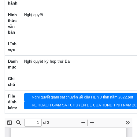
hành
Hình
Nghị quyết
thức
văn
bản
Lĩnh
vực
Danh
Nghị quyêt kỳ họp thứ Ba
mục
Ghi
chú
File
Nghị quyết giám sát chuyên đề của HĐND tỉnh năm 2022.pdf
đính
KẾ HOẠCH GIÁM SÁT CHUYÊN ĐỀ CỦA HĐND TỈNH NĂM 202
kèm: