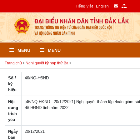
Tiếng Việt
English
MENU
MENU
Trang chủ
Nghị quyêt kỳ họp thứ Ba
Số /
46/NQ-HÐND
ký
hiệu
Nội
[46/NQ-HĐND - 20/12/2021] Nghị quyết thành lập đoàn giám sá
dung
đề HĐND tỉnh năm 2022
trích
yếu
Ngày
20/12/2021
ban