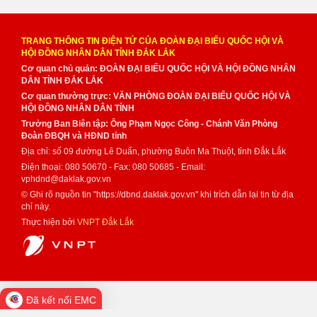
TRANG THÔNG TIN ĐIỆN TỬ CỦA ĐOÀN ĐẠI BIỂU QUỐC HỘI VÀ
HỘI ĐỒNG NHÂN DÂN TỈNH ĐẮK LẮK
Cơ quan chủ quản: ĐOÀN ĐẠI BIỂU QUỐC HỘI VÀ HỘI ĐỒNG NHÂN
DÂN TỈNH ĐẮK LẮK
Cơ quan thường trực: VĂN PHÒNG ĐOÀN ĐẠI BIỂU QUỐC HỘI VÀ
HỘI ĐỒNG NHÂN DÂN TỈNH
Trưởng Ban Biên tập: Ông Phạm Ngọc Công - Chánh Văn Phòng
Đoàn ĐBQH và HĐND tỉnh
Địa chỉ: số 09 đường Lê Duẩn, phường Buôn Ma Thuột, tỉnh Đắk Lắk
Điện thoại: 080 50670 - Fax: 080 50685 - Email:
vphdnd@daklak.gov.vn
© Ghi rõ nguồn tin "https://dbnd.daklak.gov.vn" khi trích dẫn lại tin từ địa
chỉ này.
Thực hiện bởi
VNPT Đắk Lắk
Đã kết nối EMC