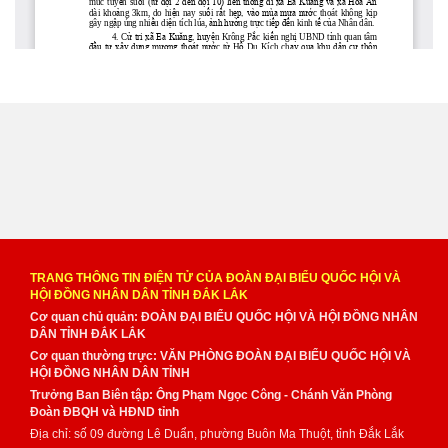
TRANG THÔNG TIN ĐIỆN TỬ CỦA ĐOÀN ĐẠI BIỂU QUỐC HỘI VÀ
HỘI ĐỒNG NHÂN DÂN TỈNH ĐẮK LẮK
Cơ quan chủ quản: ĐOÀN ĐẠI BIỂU QUỐC HỘI VÀ HỘI ĐỒNG NHÂN
DÂN TỈNH ĐẮK LẮK
Cơ quan thường trực: VĂN PHÒNG ĐOÀN ĐẠI BIỂU QUỐC HỘI VÀ
HỘI ĐỒNG NHÂN DÂN TỈNH
Trưởng Ban Biên tập: Ông Phạm Ngọc Công - Chánh Văn Phòng
Đoàn ĐBQH và HĐND tỉnh
Địa chỉ: số 09 đường Lê Duẩn, phường Buôn Ma Thuột, tỉnh Đắk Lắk