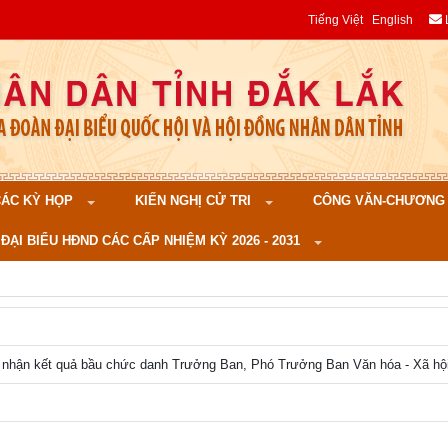
Tiếng Việt
English
 CÁC KỲ HỌP
KIẾN NGHỊ CỬ TRI
CÔNG VĂN-CHƯƠNG TR
ĐẠI BIỂU HĐND CÁC CẤP NHIỆM KỲ 2026 - 2031
c nhận kết quả bầu chức danh Trưởng Ban, Phó Trưởng Ban Văn hóa - Xã hộ