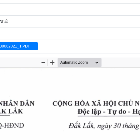
 Nhất
30062021_1.PDF