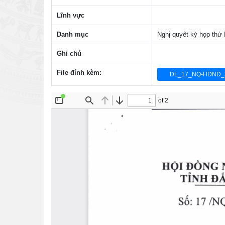
Lĩnh vực
Danh mục
Nghị quyêt kỳ họp thứ
Ghi chú
File đính kèm:
DL_17_NQ-HDND_