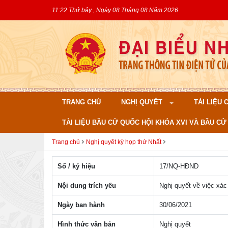
11:22 Thứ bảy , Ngày 08 Tháng 08 Năm 2026
TRANG CHỦ
NGHỊ QUYẾT
TÀI LIỆU
TÀI LIỆU BẦU CỬ QUỐC HỘI KHÓA XVI VÀ BẦU CỬ 
Trang chủ
Nghị quyêt kỳ họp thứ Nhất
Số / ký hiệu
17/NQ-HÐND
Nội dung trích yếu
Nghị quyết về việc xá
Ngày ban hành
30/06/2021
Hình thức văn bản
Nghị quyết