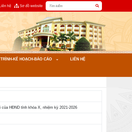
Liên hệ
Sơ đồ website
ÌNH-KẾ HOẠCH-BÁO CÁO
LIÊN HỆ
i của HĐND tỉnh khóa X, nhiệm kỳ 2021-2026