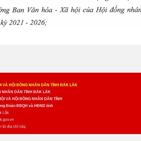
I VÀ HỘI ĐỒNG NHÂN DÂN TỈNH ĐẮK LẮK
NG NHÂN DÂN TỈNH ĐẮK LẮK
 HỘI VÀ HỘI ĐỒNG NHÂN DÂN TỈNH
̀ng Đoàn ĐBQH và HĐND tỉnh
k Lắk
k.gov.vn
n từ địa chỉ này.