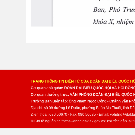
TRANG THÔNG TIN ĐIỆN TỬ CỦA ĐOÀN ĐẠI BIỂU QUỐC HỘ
Cơ quan chủ quản: ĐOÀN ĐẠI BIỂU QUỐC HỘI VÀ HỘI ĐỒ
Cơ quan thường trực: VĂN PHÒNG ĐOÀN ĐẠI BIỂU QUỐC
Trưởng Ban Biên tập: Ông Phạm Ngọc Công - Chánh Văn Pho
Địa chỉ: số 09 đường Lê Duẩn, phường Buôn Ma Thuột, tỉnh Đắ
Điện thoại: 080 50670 - Fax: 080 50685 - Email: vphdnd@dakla
© Ghi rõ nguồn tin "https://dbnd.daklak.gov.vn" khi trích dẫn lại ti