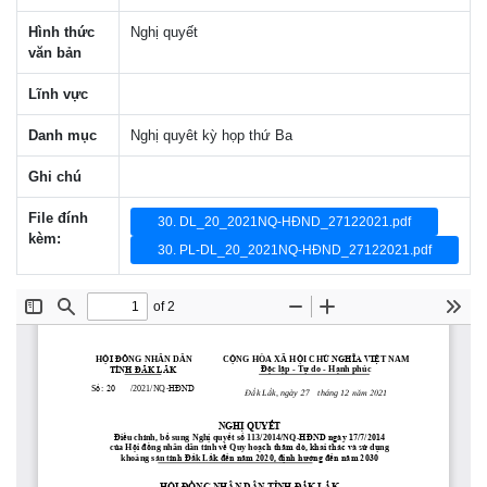
Hình thức
Nghị quyết
văn bản
Lĩnh vực
Danh mục
Nghị quyêt kỳ họp thứ Ba
Ghi chú
File đính
30. DL_20_2021NQ-HĐND_27122021.pdf
kèm:
30. PL-DL_20_2021NQ-HĐND_27122021.pdf