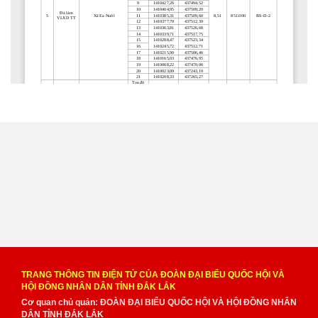
TRANG THÔNG TIN ĐIỆN TỬ CỦA ĐOÀN ĐẠI BIỂU QUỐC HỘI VÀ
HỘI ĐỒNG NHÂN DÂN TỈNH ĐẮK LẮK
Cơ quan chủ quản: ĐOÀN ĐẠI BIỂU QUỐC HỘI VÀ HỘI ĐỒNG NHÂN
DÂN TỈNH ĐẮK LẮK