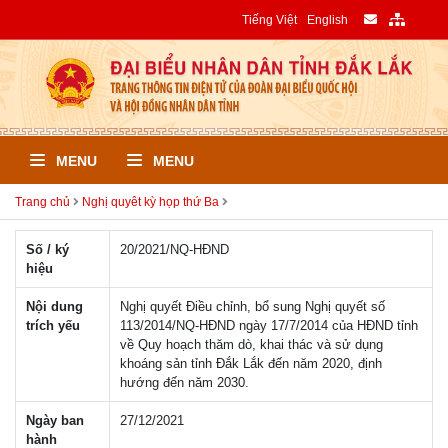
Tiếng Việt
English
MENU
MENU
Trang chủ
Nghị quyêt kỳ họp thứ Ba
Số / ký
20/2021/NQ-HÐND
hiệu
Nội dung
Nghị quyết Điều chỉnh, bổ sung Nghị quyết số
trích yếu
113/2014/NQ-HĐND ngày 17/7/2014 của HĐND tỉnh
về Quy hoạch thăm dò, khai thác và sử dụng
khoáng sản tỉnh Đắk Lắk đến năm 2020, định
hướng đến năm 2030.
Ngày ban
27/12/2021
hành