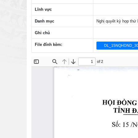
Lĩnh vực
Danh mục
Nghị quyêt kỳ họp thứ
Ghi chú
File đính kèm:
DL_15NQHDND_306