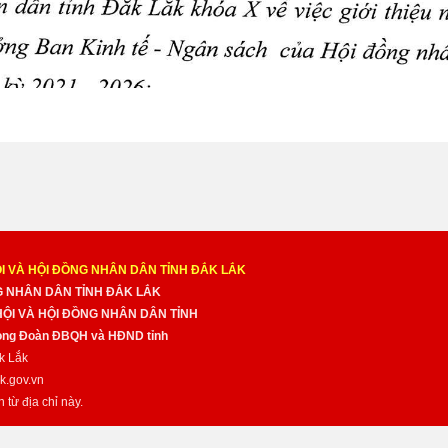
I VÀ HỘI ĐỒNG NHÂN DÂN TỈNH ĐẮK LẮK
NG NHÂN DÂN TỈNH ĐẮK LẮK
 HỘI VÀ HỘI ĐỒNG NHÂN DÂN TỈNH
̀ng Đoàn ĐBQH và HĐND tỉnh
k Lắk
k.gov.vn
n từ địa chỉ này.