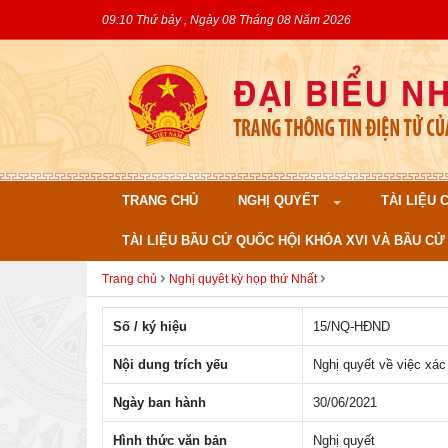
09:10 Thứ bảy , Ngày 08 Tháng 08 Năm 2026
TRANG CHỦ
NGHỊ QUYẾT
TÀI LIỆU
TÀI LIỆU BẦU CỬ QUỐC HỘI KHÓA XVI VÀ BẦU CỬ 
Trang chủ
Nghị quyêt kỳ họp thứ Nhất
Số / ký hiệu
15/NQ-HÐND
Nội dung trích yếu
Nghị quyết về việc xá
Ngày ban hành
30/06/2021
Hình thức văn bản
Nghị quyết