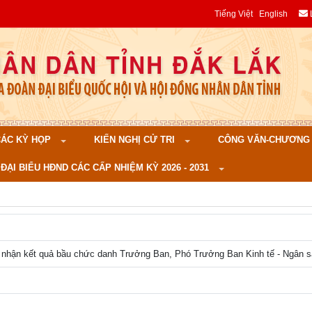
Tiếng Việt
English
 CÁC KỲ HỌP
KIẾN NGHỊ CỬ TRI
CÔNG VĂN-CHƯƠNG TR
ĐẠI BIỂU HĐND CÁC CẤP NHIỆM KỲ 2026 - 2031
c nhận kết quả bầu chức danh Trưởng Ban, Phó Trưởng Ban Kinh tế - Ngân 