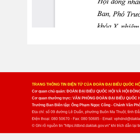
TRANG THÔNG TIN ĐIỆN TỬ CỦA ĐOÀN ĐẠI BIỂU QUỐC HỘ
Cơ quan chủ quản: ĐOÀN ĐẠI BIỂU QUỐC HỘI VÀ HỘI ĐỒ
Cơ quan thường trực: VĂN PHÒNG ĐOÀN ĐẠI BIỂU QUỐC
Trưởng Ban Biên tập: Ông Phạm Ngọc Công - Chánh Văn Pho
Địa chỉ: số 09 đường Lê Duẩn, phường Buôn Ma Thuột, tỉnh Đắ
Điện thoại: 080 50670 - Fax: 080 50685 - Email: vphdnd@dakla
© Ghi rõ nguồn tin "https://dbnd.daklak.gov.vn" khi trích dẫn lại ti