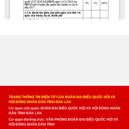
TRANG THÔNG TIN ĐIỆN TỬ CỦA ĐOÀN ĐẠI BIỂU QUỐC HỘI VÀ
HỘI ĐỒNG NHÂN DÂN TỈNH ĐẮK LẮK
Cơ quan chủ quản: ĐOÀN ĐẠI BIỂU QUỐC HỘI VÀ HỘI ĐỒNG NHÂN
DÂN TỈNH ĐẮK LẮK
Cơ quan thường trực: VĂN PHÒNG ĐOÀN ĐẠI BIỂU QUỐC HỘI VÀ
HỘI ĐỒNG NHÂN DÂN TỈNH