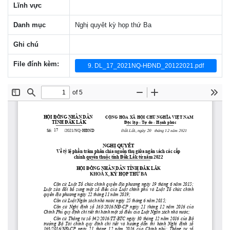
Lĩnh vực
Danh mục
Nghị quyêt kỳ họp thứ Ba
Ghi chú
File đính kèm:
9. DL_17_2021NQ-HĐND_20122021.pdf