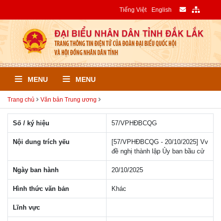
Tiếng Việt
English
MENU
MENU
Trang chủ
Văn bản Trung ương
Số / ký hiệu
57/VPHÐBCQG
Nội dung trích yếu
[57/VPHĐBCQG - 20/10/2025] Vv
đề nghị thành lập Ủy ban bầu cử
Ngày ban hành
20/10/2025
Hình thức văn bản
Khác
Lĩnh vực