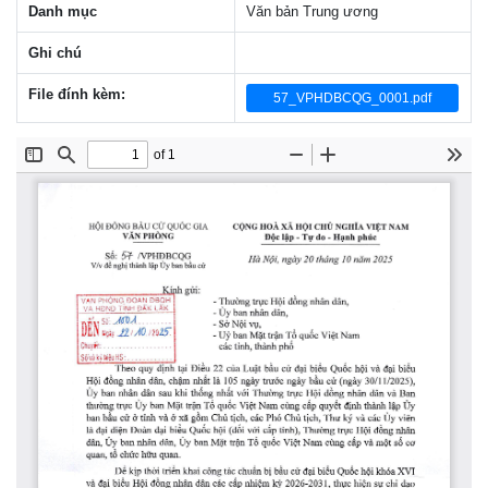
Danh mục
Văn bản Trung ương
Ghi chú
File đính kèm:
57_VPHDBCQG_0001.pdf