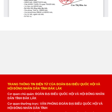
TRANG THÔNG TIN ĐIỆN TỬ CỦA ĐOÀN ĐẠI BIỂU QUỐC HỘI VÀ
HỘI ĐỒNG NHÂN DÂN TỈNH ĐẮK LẮK
Cơ quan chủ quản: ĐOÀN ĐẠI BIỂU QUỐC HỘI VÀ HỘI ĐỒNG NHÂN
DÂN TỈNH ĐẮK LẮK
Cơ quan thường trực: VĂN PHÒNG ĐOÀN ĐẠI BIỂU QUỐC HỘI VÀ
HỘI ĐỒNG NHÂN DÂN TỈNH