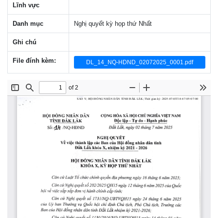
Lĩnh vực
Danh mục
Nghị quyết kỳ họp thứ Nhất
Ghi chú
File đính kèm:
DL_14_NQ-HDND_02072025_0001.pdf