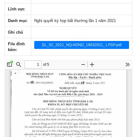
Lĩnh vực
Danh mục
Nghị quyết kỳ họp bất thường lần 1 năm 2021
Ghi chú
File đính
DL_02_2021_NQ-HDND_19032021_1.PDF.pdf
kèm: