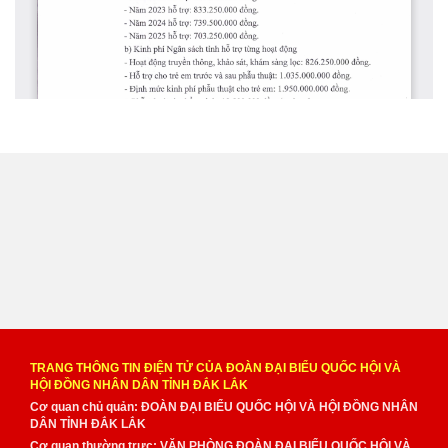
TRANG THÔNG TIN ĐIỆN TỬ CỦA ĐOÀN ĐẠI BIỂU QUỐC HỘI VÀ
HỘI ĐỒNG NHÂN DÂN TỈNH ĐẮK LẮK
Cơ quan chủ quản: ĐOÀN ĐẠI BIỂU QUỐC HỘI VÀ HỘI ĐỒNG NHÂN
DÂN TỈNH ĐẮK LẮK
Cơ quan thường trực: VĂN PHÒNG ĐOÀN ĐẠI BIỂU QUỐC HỘI VÀ