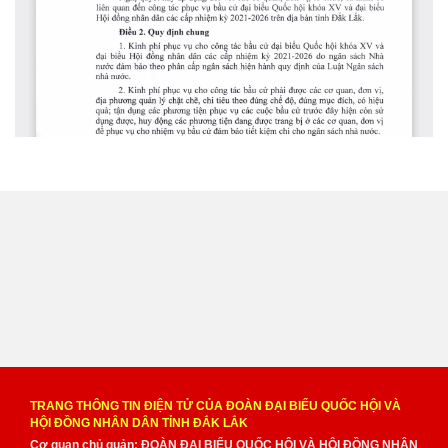
TRANG THÔNG TIN ĐIỆN TỬ CỦA ĐOÀN ĐẠI BIỂU QUỐC HỘI VÀ
HỘI ĐỒNG NHÂN DÂN TỈNH ĐẮK LẮK
Cơ quan chủ quản: ĐOÀN ĐẠI BIỂU QUỐC HỘI VÀ HỘI ĐỒNG NHÂN