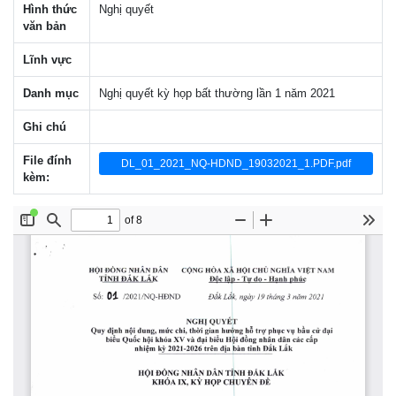
Hình thức
Nghị quyết
văn bản
Lĩnh vực
Danh mục
Nghị quyết kỳ họp bất thường lần 1 năm 2021
Ghi chú
File đính
DL_01_2021_NQ-HDND_19032021_1.PDF.pdf
kèm: