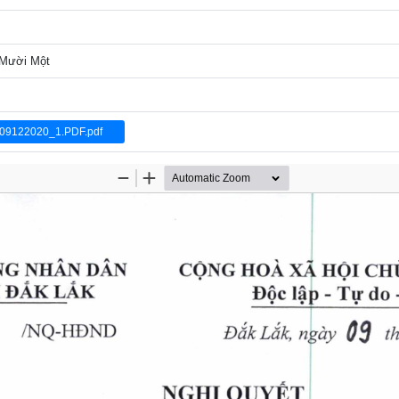
ứ Mười Một
9122020_1.PDF.pdf