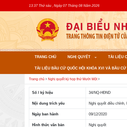
13:37 Thứ sáu , Ngày 07 Tháng 08 Năm 2026
TRANG CHỦ
NGHỊ QUYẾT
TÀI LIỆU
TÀI LIỆU BẦU CỬ QUỐC HỘI KHÓA XVI VÀ BẦU CỬ 
Trang chủ
Nghị quyết kỳ họp thứ Mười Một
Số / ký hiệu
34/NQ-HÐND
Nội dung trích yếu
Nghị quyết điều chỉnh
Ngày ban hành
09/12/2020
Hình thức văn bản
Nghị quyết