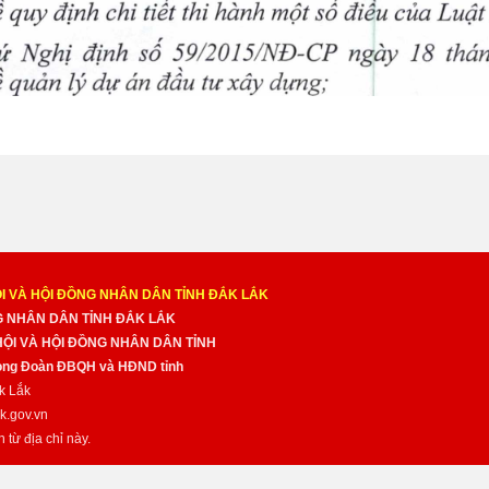
I VÀ HỘI ĐỒNG NHÂN DÂN TỈNH ĐẮK LẮK
NG NHÂN DÂN TỈNH ĐẮK LẮK
 HỘI VÀ HỘI ĐỒNG NHÂN DÂN TỈNH
̀ng Đoàn ĐBQH và HĐND tỉnh
k Lắk
k.gov.vn
n từ địa chỉ này.