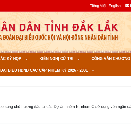
Tiếng Việt
English
 CÁC KỲ HỌP
KIẾN NGHỊ CỬ TRI
CÔNG VĂN-CHƯƠNG TR
ĐẠI BIỂU HĐND CÁC CẤP NHIỆM KỲ 2026 - 2031
, bổ sung chủ trương đầu tư các Dự án nhóm B, nhóm C sử dụng vốn ngân sá