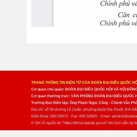
TRANG THÔNG TIN ĐIỆN TỬ CỦA ĐOÀN ĐẠI BIỂU QUỐC HỘ
Cơ quan chủ quản: ĐOÀN ĐẠI BIỂU QUỐC HỘI VÀ HỘI ĐỒ
Cơ quan thường trực: VĂN PHÒNG ĐOÀN ĐẠI BIỂU QUỐC
Trưởng Ban Biên tập: Ông Phạm Ngọc Công - Chánh Văn Pho
Địa chỉ: số 09 đường Lê Duẩn, phường Buôn Ma Thuột, tỉnh Đắ
Điện thoại: 080 50670 - Fax: 080 50685 - Email: vphdnd@dakla
© Ghi rõ nguồn tin "https://dbnd.daklak.gov.vn" khi trích dẫn lại ti