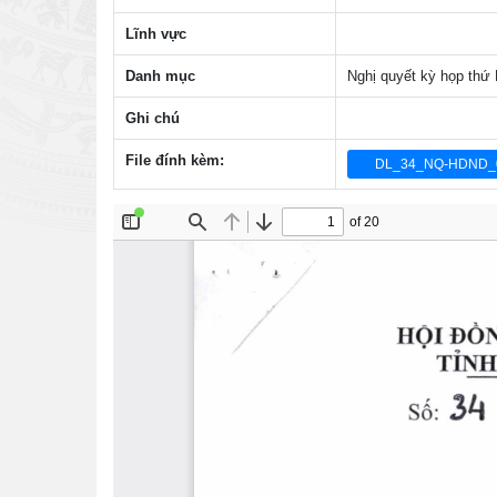
Lĩnh vực
Danh mục
Nghị quyết kỳ họp th
Ghi chú
File đính kèm:
DL_34_NQ-HDND_0