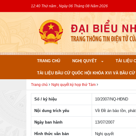
12:40 Thứ năm , Ngày 06 Tháng 08 Năm 2026
TRANG CHỦ
NGHỊ QUYẾT
TÀI LIỆU
TÀI LIỆU BẦU CỬ QUỐC HỘI KHÓA XVI VÀ BẦU CỬ 
Trang chủ
Nghị quyết kỳ họp thứ Tám
Số / ký hiệu
10/2007/NQ-HÐND
Nội dung trích yếu
Về Đề án bảo tồn, phát
Ngày ban hành
13/07/2007
Hình thức văn bản
Nghị quyết