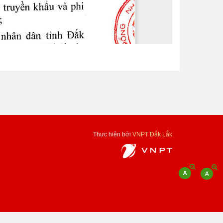
Thực hiện bởi
VNPT Đắk Lắk