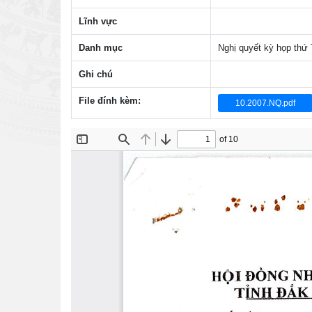
Lĩnh vực
Danh mục
Nghị quyết kỳ họp th
Ghi chú
File đính kèm:
10.2007.NQ.pdf