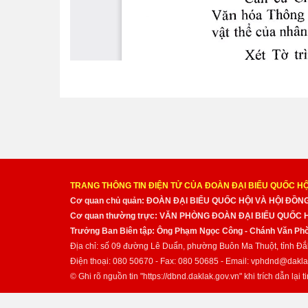
TRANG THÔNG TIN ĐIỆN TỬ CỦA ĐOÀN ĐẠI BIỂU QUỐC HỘ
Cơ quan chủ quản: ĐOÀN ĐẠI BIỂU QUỐC HỘI VÀ HỘI ĐỒ
Cơ quan thường trực: VĂN PHÒNG ĐOÀN ĐẠI BIỂU QUỐC
Trưởng Ban Biên tập: Ông Phạm Ngọc Công - Chánh Văn Pho
Địa chỉ: số 09 đường Lê Duẩn, phường Buôn Ma Thuột, tỉnh Đắ
Điện thoại: 080 50670 - Fax: 080 50685 - Email: vphdnd@dakla
© Ghi rõ nguồn tin "https://dbnd.daklak.gov.vn" khi trích dẫn lại ti