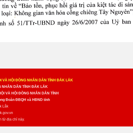
I VÀ HỘI ĐỒNG NHÂN DÂN TỈNH ĐẮK LẮK
NG NHÂN DÂN TỈNH ĐẮK LẮK
 HỘI VÀ HỘI ĐỒNG NHÂN DÂN TỈNH
̀ng Đoàn ĐBQH và HĐND tỉnh
k Lắk
k.gov.vn
n từ địa chỉ này.