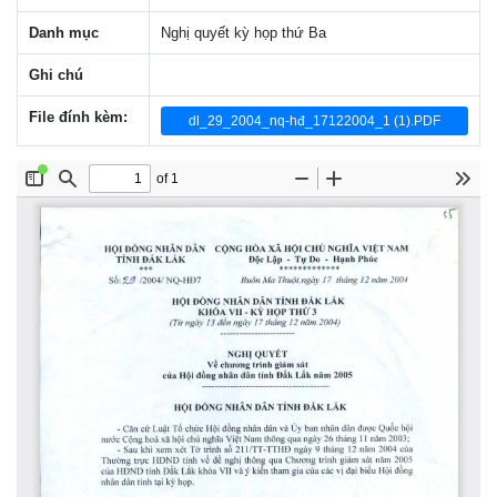
Danh mục
Nghị quyết kỳ họp thứ Ba
Ghi chú
File đính kèm:
dl_29_2004_nq-hđ_17122004_1 (1).PDF