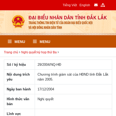
Tiếng Việt
English
MENU
MENU
Trang chủ
Nghị quyết kỳ họp thứ Ba
Số / ký hiệu
29/2004/NQ-HÐ
Nội dung trích
Chương trình giám sát của HĐND tỉnh Đắk Lắk
yếu
năm 2005.
Ngày ban hành
17/12/2004
Hình thức văn
Nghị quyết
bản
Lĩnh vực