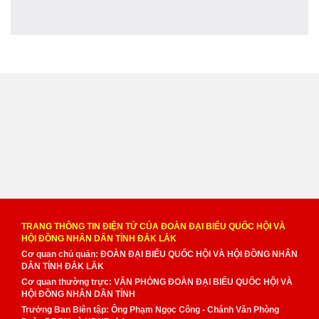
TRANG THÔNG TIN ĐIỆN TỬ CỦA ĐOÀN ĐẠI BIỂU QUỐC HỘI VÀ
HỘI ĐỒNG NHÂN DÂN TỈNH ĐẮK LẮK
Cơ quan chủ quản: ĐOÀN ĐẠI BIỂU QUỐC HỘI VÀ HỘI ĐỒNG NHÂN
DÂN TỈNH ĐẮK LẮK
Cơ quan thường trực: VĂN PHÒNG ĐOÀN ĐẠI BIỂU QUỐC HỘI VÀ
HỘI ĐỒNG NHÂN DÂN TỈNH
Trưởng Ban Biên tập: Ông Phạm Ngọc Công - Chánh Văn Phòng