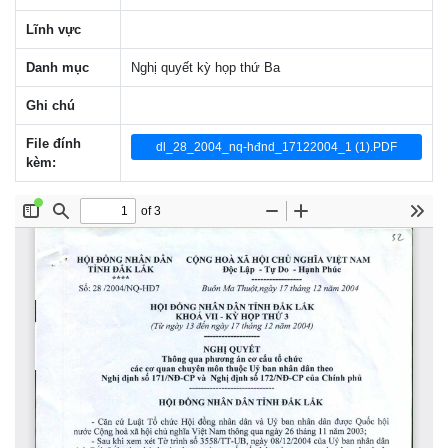
Lĩnh vực
Danh mục
Nghị quyết kỳ họp thứ Ba
Ghi chú
File đính
dl_28_2004_nq-hđnd_17122004_1 (1).PDF
kèm: