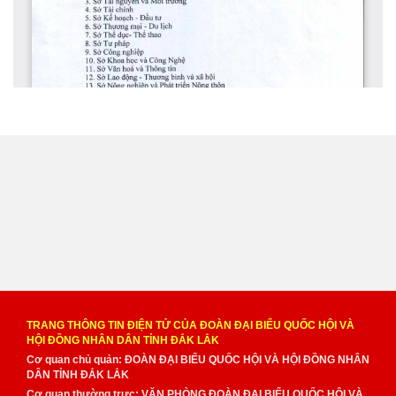
TRANG THÔNG TIN ĐIỆN TỬ CỦA ĐOÀN ĐẠI BIỂU QUỐC HỘI VÀ
HỘI ĐỒNG NHÂN DÂN TỈNH ĐẮK LẮK
Cơ quan chủ quản: ĐOÀN ĐẠI BIỂU QUỐC HỘI VÀ HỘI ĐỒNG NHÂN
DÂN TỈNH ĐẮK LẮK
Cơ quan thường trực: VĂN PHÒNG ĐOÀN ĐẠI BIỂU QUỐC HỘI VÀ