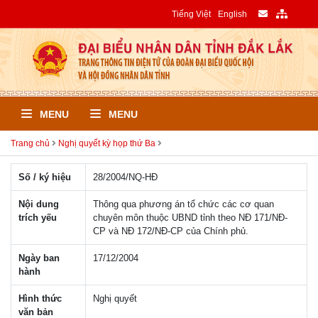
Tiếng Việt
English
MENU
MENU
Trang chủ
Nghị quyết kỳ họp thứ Ba
Số / ký hiệu
28/2004/NQ-HÐ
Nội dung
Thông qua phương án tổ chức các cơ quan
trích yếu
chuyên môn thuộc UBND tỉnh theo NĐ 171/NĐ-
CP và NĐ 172/NĐ-CP của Chính phủ.
Ngày ban
17/12/2004
hành
Hình thức
Nghị quyết
văn bản