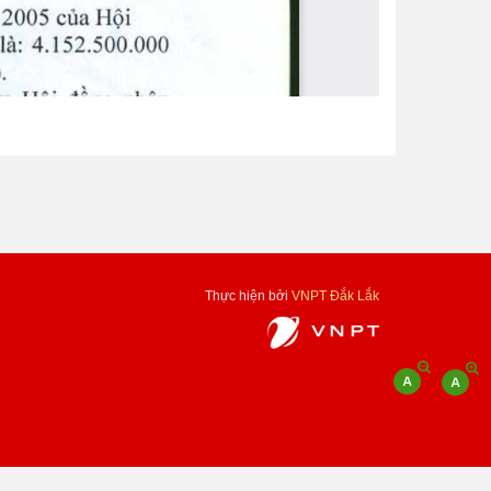
Thực hiện bởi
VNPT Đắk Lắk