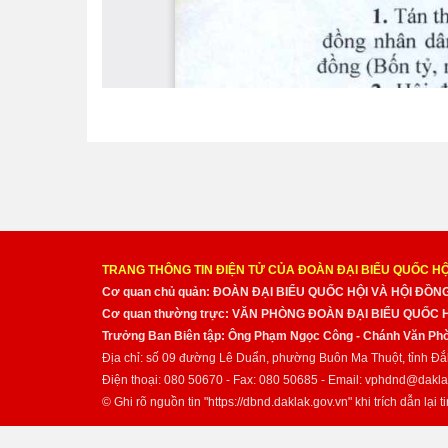
TRANG THÔNG TIN ĐIỆN TỬ CỦA ĐOÀN ĐẠI BIỂU QUỐC HỘ
Cơ quan chủ quản: ĐOÀN ĐẠI BIỂU QUỐC HỘI VÀ HỘI ĐỒ
Cơ quan thường trực: VĂN PHÒNG ĐOÀN ĐẠI BIỂU QUỐC
Trưởng Ban Biên tập: Ông Phạm Ngọc Công - Chánh Văn Pho
Địa chỉ: số 09 đường Lê Duẩn, phường Buôn Ma Thuột, tỉnh Đắ
Điện thoại: 080 50670 - Fax: 080 50685 - Email: vphdnd@dakla
© Ghi rõ nguồn tin "https://dbnd.daklak.gov.vn" khi trích dẫn lại ti