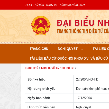
21:51 Thứ sáu , Ngày 07 Tháng 08 Năm 2026
TRANG CHỦ
NGHỊ QUYẾT
TÀI LIỆU
TÀI LIỆU BẦU CỬ QUỐC HỘI KHÓA XVI VÀ BẦU CỬ 
Trang chủ
Nghị quyết kỳ họp thứ Ba
Số / ký hiệu
27/2004/NQ-HÐ
Nội dung trích yếu
Dự toán kinh phí hoạt
Ngày ban hành
17/12/2004
Hình thức văn bản
Nghị quyết