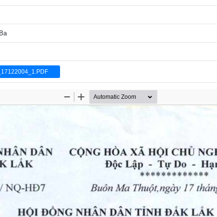
 Ba
_17122004_1.PDF