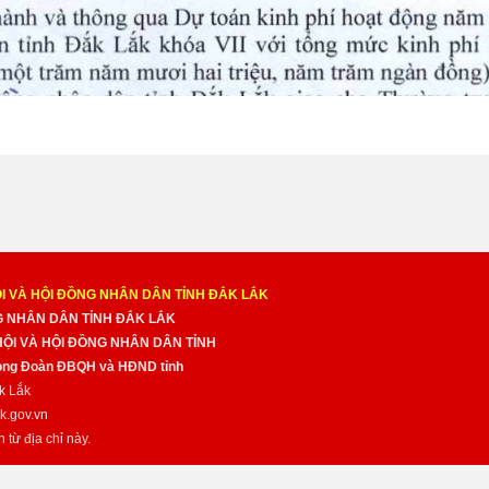
I VÀ HỘI ĐỒNG NHÂN DÂN TỈNH ĐẮK LẮK
NG NHÂN DÂN TỈNH ĐẮK LẮK
 HỘI VÀ HỘI ĐỒNG NHÂN DÂN TỈNH
̀ng Đoàn ĐBQH và HĐND tỉnh
k Lắk
k.gov.vn
n từ địa chỉ này.