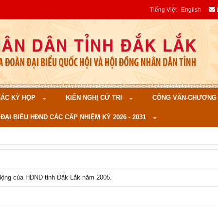
Tiếng Việt
English
 CÁC KỲ HỌP
KIẾN NGHỊ CỬ TRI
CÔNG VĂN-CHƯƠNG TR
ĐẠI BIỂU HĐND CÁC CẤP NHIỆM KỲ 2026 - 2031
 động của HĐND tỉnh Đắk Lắk năm 2005.