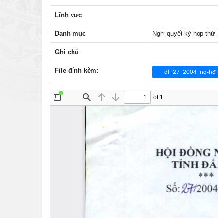
Lĩnh vực
Danh mục
Nghị quyết kỳ họp thứ
Ghi chú
File đính kèm:
dl_27_2004_nq-hđ