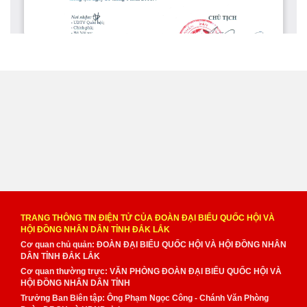
TRANG THÔNG TIN ĐIỆN TỬ CỦA ĐOÀN ĐẠI BIỂU QUỐC HỘI VÀ
HỘI ĐỒNG NHÂN DÂN TỈNH ĐẮK LẮK
Cơ quan chủ quản: ĐOÀN ĐẠI BIỂU QUỐC HỘI VÀ HỘI ĐỒNG NHÂN
DÂN TỈNH ĐẮK LẮK
Cơ quan thường trực: VĂN PHÒNG ĐOÀN ĐẠI BIỂU QUỐC HỘI VÀ
HỘI ĐỒNG NHÂN DÂN TỈNH
Trưởng Ban Biên tập: Ông Phạm Ngọc Công - Chánh Văn Phòng