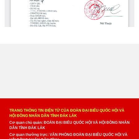
TRANG THÔNG TIN ĐIỆN TỬ CỦA ĐOÀN ĐẠI BIỂU QUỐC HỘI VÀ
HỘI ĐỒNG NHÂN DÂN TỈNH ĐẮK LẮK
Cơ quan chủ quản: ĐOÀN ĐẠI BIỂU QUỐC HỘI VÀ HỘI ĐỒNG NHÂN
DÂN TỈNH ĐẮK LẮK
Cơ quan thường trực: VĂN PHÒNG ĐOÀN ĐẠI BIỂU QUỐC HỘI VÀ